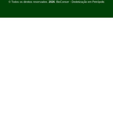
© Todos os direitos reservados.
2026
. BioConser - Dedetização em Petrópolis